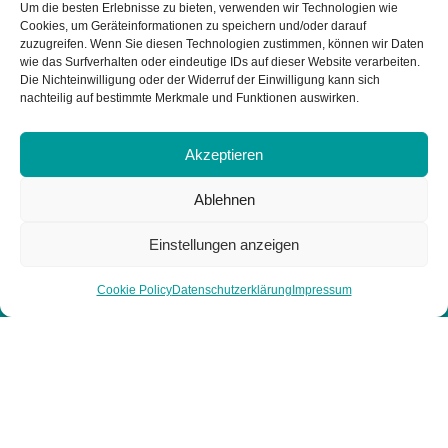
Um die besten Erlebnisse zu bieten, verwenden wir Technologien wie
Cookies, um Geräteinformationen zu speichern und/oder darauf
zuzugreifen. Wenn Sie diesen Technologien zustimmen, können wir Daten
wie das Surfverhalten oder eindeutige IDs auf dieser Website verarbeiten.
Die Nichteinwilligung oder der Widerruf der Einwilligung kann sich
nachteilig auf bestimmte Merkmale und Funktionen auswirken.
Akzeptieren
Ablehnen
Seiten
Einstellungen anzeigen
Nachhaltigkeit
Impressum
Digitale Souveränität
Cookie Policy
Datenschutzerklärung
Impressum
Datenschutzerklärung
Über uns
Cookie Policy (EU)
Karriere
Insights
© 2025 Sustevia